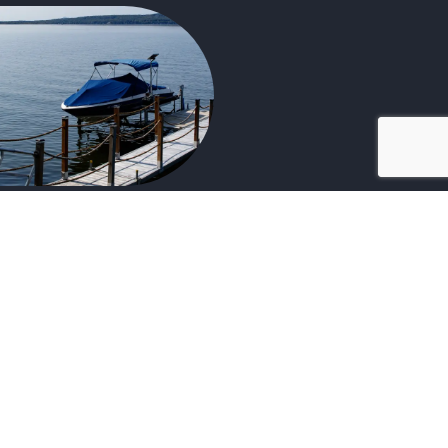
35
Plus de 35 ans
d'expertise
5
Jusqu'à 5 ans
de garantie